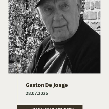
Gaston De Jonge
28.07.2026