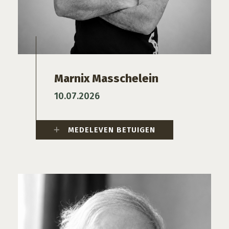
Marnix Masschelein
10.07.2026
MEDELEVEN BETUIGEN