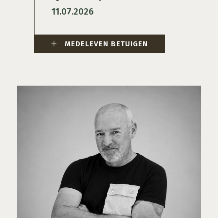
11.07.2026
MEDELEVEN BETUIGEN