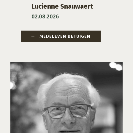
Lucienne Snauwaert
02.08.2026
MEDELEVEN BETUIGEN